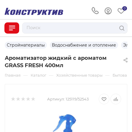
0
Стройматериалы
Водоснабжение и отопление
Эле
Ароматизатор жидкий с ароматом
GRASS FRESH 400мл
—
—
—
Главная
Каталог
Хозяйственные товары
Бытовая 
Артикул:
125119/52543