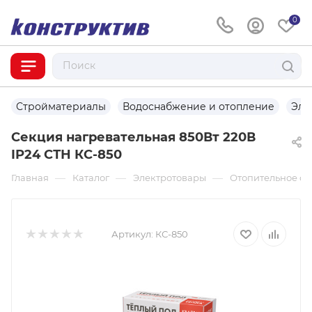
0
Стройматериалы
Водоснабжение и отопление
Эле
Секция нагревательная 850Вт 220В
IP24 СТН КС-850
—
—
—
Главная
Каталог
Электротовары
Отопительное о
Артикул:
КС-850