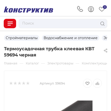
0
Стройматериалы
Водоснабжение и отопление
Эле
Термоусадочная трубка клеевая КВТ
59694 черная
—
—
—
Главная
Каталог
Электротовары
Комплектующие д
Артикул:
59694