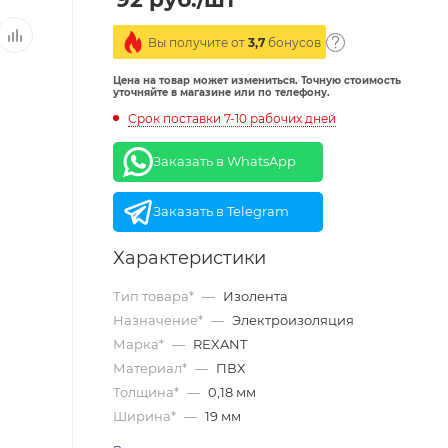
Вы получите от
3,7
бонусов
Цена на товар может измениться. Точную стоимость
уточняйте в магазине или по телефону.
Срок поставки 7-10 рабочих дней
Заказать в WhatsApp
Заказать в Telegram
Характеристики
Тип товара*
—
Изолента
Назначение*
—
Электроизоляция
Марка*
—
REXANT
Материал*
—
ПВХ
Толщина*
—
0,18 мм
Ширина*
—
19 мм