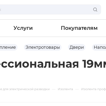
Услуги
Покупателям
опление
Электротовары
Двери
Напо
ссиональная 19м
—
—
 для электрической разводки
Изолента
Изолента проф