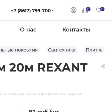
0
0
+7 (8617) 799-700
О нас
Контакты
льные покрытия
Сантехника
Плитка
м 20м REXANT
ессиональная 19мм 20м REXANT 09-2806 черная
92
руб.
/шт