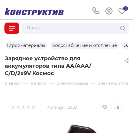
0
Стройматериалы
Водоснабжение и отопление
Эле
Зарядное устройство для
аккумуляторов типа АА/ААА/
С/D/2x9V Космос
—
—
—
Главная
Каталог
Электротовары
Элементы питан
Артикул:
150501