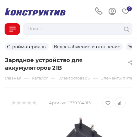
0
Стройматериалы
Водоснабжение и отопление
Эле
Зарядное устройство для
аккумуляторов 21В
—
—
—
Главная
Каталог
Электротовары
Элементы питан
Артикул:
1730284813