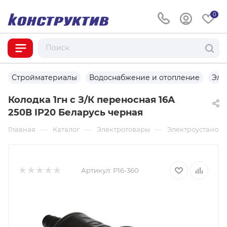
0
Стройматериалы
Водоснабжение и отопление
Эле
Колодка 1гн с З/К переносная 16А
250В IP20 Беларусь черная
—
—
—
Главная
Каталог
Электротовары
Электроустаново
Артикул:
Р16-360