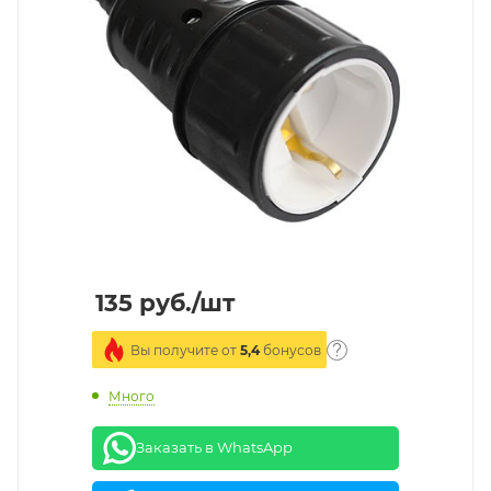
135
руб.
/шт
Вы получите от
5,4
бонусов
Много
Заказать в WhatsApp