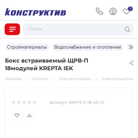
0
Стройматериалы
Водоснабжение и отопление
Эле
Бокс встраиваемый ЩРВ-П
18модулей KREPTA IEK
—
—
—
Главная
Каталог
Электротовары
Электрощитовое
Артикул:
MKP12-V-18-40-10