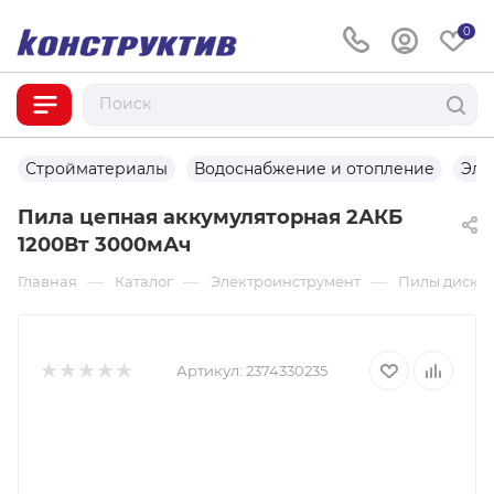
0
Стройматериалы
Водоснабжение и отопление
Эле
Пила цепная аккумуляторная 2АКБ
1200Вт 3000мАч
—
—
—
Главная
Каталог
Электроинструмент
Пилы дисков
Артикул:
2374330235