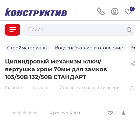
0
Стройматериалы
Водоснабжение и отопление
Эле
Цилиндровый механизм ключ/
вертушка хром 70мм для замков
103/50В 132/50В СТАНДАРТ
—
—
—
Главная
Каталог
Столярные изделия и двери
Две
Артикул:
4889