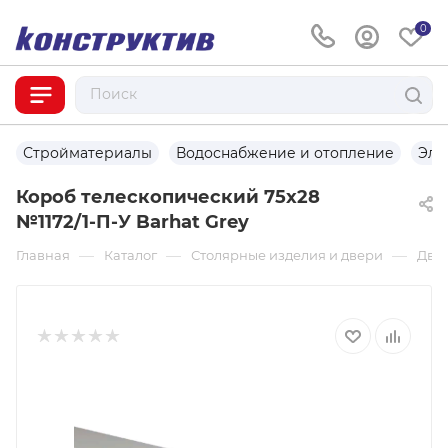
0
Стройматериалы
Водоснабжение и отопление
Эле
Короб телескопический 75х28
№1172/1-П-У Barhat Grey
—
—
—
Главная
Каталог
Столярные изделия и двери
Две